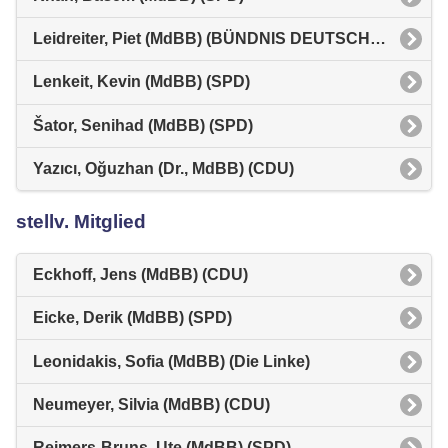
Leidreiter, Piet (MdBB) (BÜNDNIS DEUTSCHLAND)
Lenkeit, Kevin (MdBB) (SPD)
Šator, Senihad (MdBB) (SPD)
Yazıcı, Oğuzhan (Dr., MdBB) (CDU)
stellv. Mitglied
Eckhoff, Jens (MdBB) (CDU)
Eicke, Derik (MdBB) (SPD)
Leonidakis, Sofia (MdBB) (Die Linke)
Neumeyer, Silvia (MdBB) (CDU)
Reimers-Bruns, Ute (MdBB) (SPD)