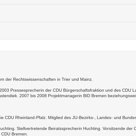
um der Rechtswissenschaften in Trier und Mainz.
s 2003 Pressesprecherin der CDU Bürgerschaftsfraktion und des CDU L
 Kastendiek. 2007 bis 2008 Projektmanagerin BID Bremen beziehungsw
n die CDU Rheinland-Pfalz. Mitglied des JU-Bezirks-, Landes- und Bunde
ting. Stellvertretende Beiratssprecherin Huchting. Vorsitzende der CD
er CDU Bremen.