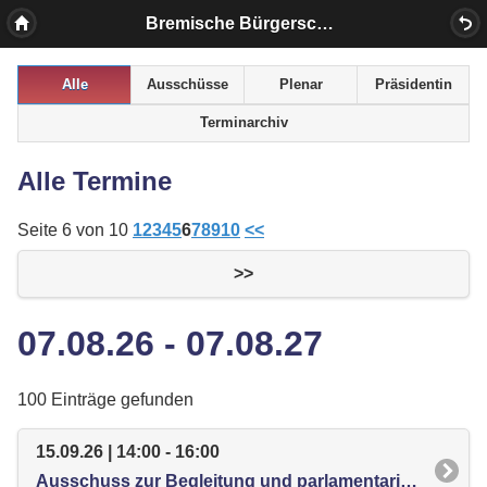
Bremische Bürgerschaft
Alle
Ausschüsse
Plenar
Präsidentin
Terminarchiv
Alle Termine
Seite 6 von 10
1
2
3
4
5
6
7
8
9
10
<<
>>
07.08.26 - 07.08.27
100 Einträge gefunden
15.09.26 | 14:00 - 16:00
Ausschuss zur Begleitung und parlamentarischen Kontrolle der Umsetzung der Empfehlungen der Enquetekommission "Klimaschutzst