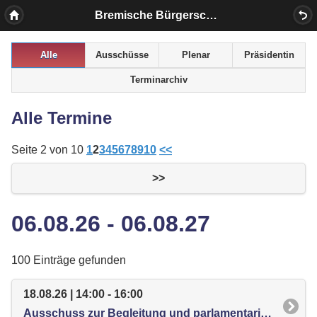
Bremische Bürgerschaft
Alle
Ausschüsse
Plenar
Präsidentin
Terminarchiv
Alle Termine
Seite 2 von 10
1
2
3
4
5
6
7
8
9
10
<<
>>
06.08.26 - 06.08.27
100 Einträge gefunden
18.08.26 | 14:00 - 16:00
Ausschuss zur Begleitung und parlamentarischen Kontrolle der Umsetzung der Empfehlungen der Enquetekommission "Klimaschutzst