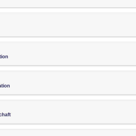
tion
ation
chaft