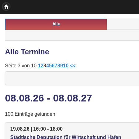
Alle
Alle Termine
Seite 3 von 10
1
2
3
4
5
6
7
8
9
10
<<
08.08.26 - 08.08.27
100 Einträge gefunden
19.08.26 | 16:00 - 18:00
Städtische Deputation für Wirtschaft und Häfen