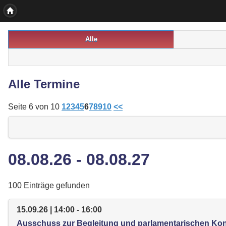
Alle
Alle Termine
Seite 6 von 10
1
2
3
4
5
6
7
8
9
10
<<
08.08.26 - 08.08.27
100 Einträge gefunden
15.09.26 | 14:00 - 16:00
Ausschuss zur Begleitung und parlamentarischen Ko